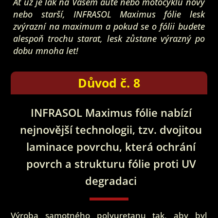
Ať už je lak na Vašem autě nebo motocyklu nový
nebo starší, INFRASOL Maximus fólie lesk
zvýrazní na maximum a pokud se o fólii budete
alespoň trochu starat, lesk zůstane výrazný po
dobu mnoha let!
Důvod č. 8
INFRASOL Maximus fólie nabízí
nejnovější technologii, tzv. dvojitou
laminace povrchu, která ochrání
povrch a strukturu fólie proti UV
degradaci
Výroba samotného polyuretanu tak, aby byl