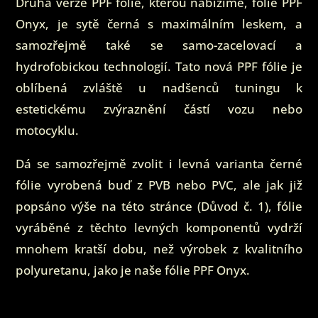
Druhá verze PPF fólie, kterou nabízíme, fólie PPF
Onyx, je sytě černá s maximálním leskem, a
samozřejmě také se samo-zacelovací a
hydrofobickou technologií. Tato nová PPF fólie je
oblíbená zvláště u nadšenců tuningu k
estetickému zvýraznění částí vozu nebo
motocyklu.
Dá se samozřejmě zvolit i levná varianta černé
fólie vyrobená buď z PVB nebo PVC, ale jak již
popsáno výše na této stránce (Důvod č. 1), fólie
vyráběné z těchto levných komponentů vydrží
mnohem kratší dobu, než výrobek z kvalitního
polyuretanu, jako je naše fólie PPF Onyx.