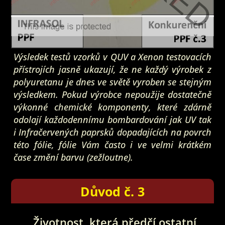
Výsledek testů vzorků v QUV a Xenon testovacích
přístrojích jasně ukazují, že ne každý výrobek z
polyuretanu je dnes ve světě vyroben se stejným
výsledkem. Pokud výrobce nepoužije dostatečně
výkonné chemické komponenty, které zdárně
odolají každodennímu bombardování jak UV tak
i Infračervených paprsků dopadajících na povrch
této fólie, fólie Vám často i ve velmi krátkém
čase změní barvu (zežloutne).
Důvod č. 3
Životnost, která předčí ostatní