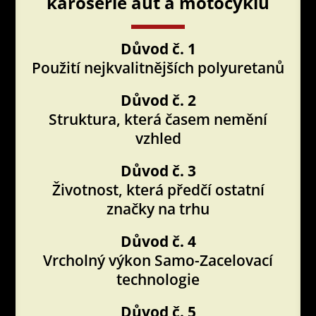
karoserie aut a motocyklů
Důvod č. 1
Použití nejkvalitnějších polyuretanů
Důvod č. 2
Struktura, která časem nemění
vzhled
Důvod č. 3
Životnost, která předčí ostatní
značky na trhu
Důvod č. 4
Vrcholný výkon Samo-Zacelovací
technologie
Důvod č. 5