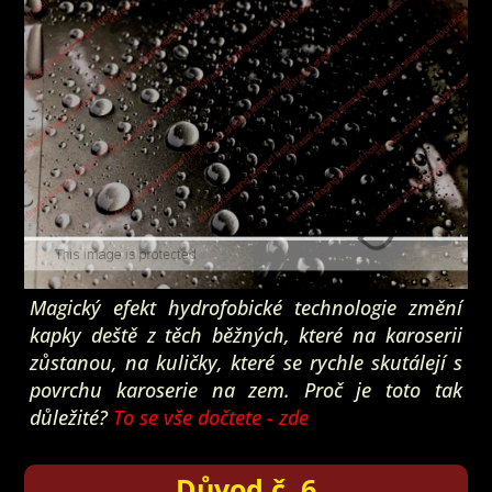
Magický efekt hydrofobické technologie změní
kapky deště z těch běžných, které na karoserii
zůstanou, na kuličky, které se rychle skutálejí s
povrchu karoserie na zem. Proč je toto tak
důležité?
To se vše dočtete
- zde
Důvod č. 6