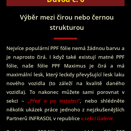
Výběr mezi čirou nebo černou
strukturou
Nejvíce populární PPF fólie nemá žádnou barvu a
je naprosto čirá. I když také existují matné PPF
fólie, naše fólie PPF Maximus je čirá a má
maximální lesk, který leckdy převyšující lesk laku
nového vozidla (to záleží na kvalitě daného
vozidla). To nakonec můžete sami porovnat v
sekci –
„Před a po instalaci“
, nebo shlédněte
několik ukázek práce jednoho z nejzkušenějších
Partnerů INFRASOL v republice
v sekci Galerie.