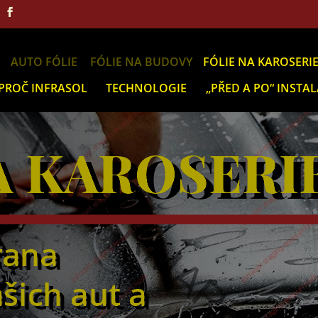
AUTO FÓLIE
FÓLIE NA BUDOVY
FÓLIE NA KAROSERI
PROČ INFRASOL
TECHNOLOGIE
„PŘED A PO“ INSTAL