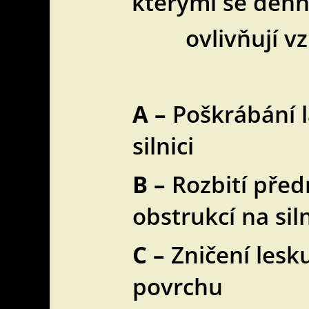
kterými se denn
ovlivňují 
A –
Poškrábání l
silnici
B –
Rozbití před
obstrukcí na siln
C –
Zničení lesk
povrchu