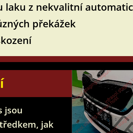
u laku z nekvalitní automat
ůzných překážek
kození
í
 jsou
tředkem, jak