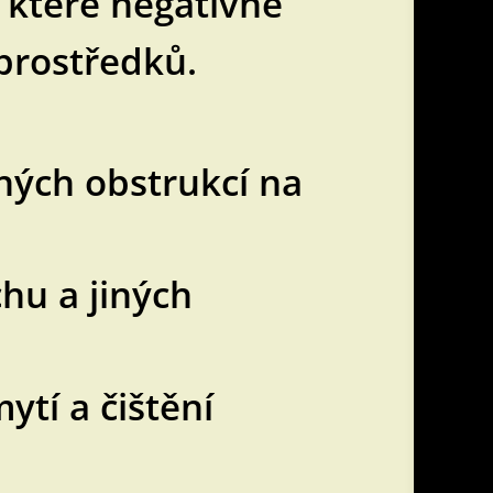
 které negativně
prostředků.
ných obstrukcí na
hu a jiných
tí a čištění