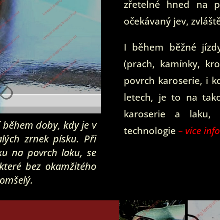
zřetelné hned na p
očekávaný jev, zvláš
I během běžné jízd
(prach, kamínky, kr
povrch karoserie, i k
letech, je to na tak
karoserie a laku,
ní během doby, kdy je v
technologie
– více inf
lých zrnek písku. Při
u na povrch laku, se
 které bez okamžitého
 omšelý.