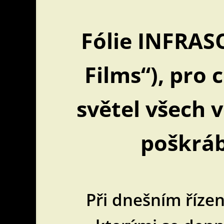
Fólie INFRAS
Films“), pro 
světel všech 
poškráb
Při dnešním řízen