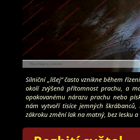
Silniční „lišej“ často vznikne během říze
okolí zvýšená přítomnost prachu, a ma
opakovanému nárazu prachu nebo písk
nám vytvoří tisíce jemných škrábanců,
zákroku změní lak na matný, bez lesku a