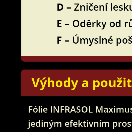
D –
Zničení lesk
E –
Oděrky od r
F –
Úmyslné poš
Výhody a použit
Fólie INFRASOL Maximus
jediným efektivním pros