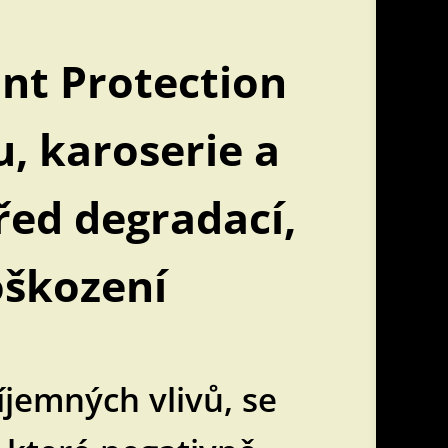
nt Protection
u, karoserie a
řed degradací,
oškození
íjemných vlivů, se