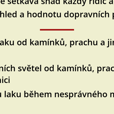
ě setkává snad každý řidič a
vzhled a hodnotu dopravních 
aku od kamínků, prachu a ji
ních světel od kamínků, prac
ici
u laku během nesprávného my