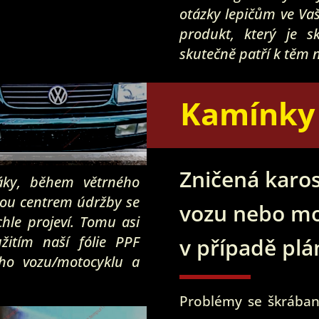
otázky lepičům ve Vaš
produkt, který je s
skutečně patří k těm 
Kamínky n
Zničená karo
áky, během větrného
jsou centrem údržby se
vozu nebo mo
hle projeví. Tomu asi
žitím naší fólie PPF
v případě pl
ho vozu/motocyklu a
Problémy se škrában