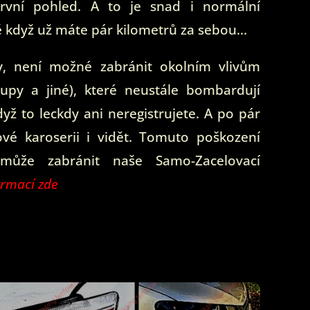
rvní pohled. A to je snad i normální
tě když už máte pár kilometrů za sebou…
y, není možné zabránit okolním vlivům
oupy a jiné), které neustále bombardují
dyž to leckdy ani neregistrujete. A po pár
ové karoserii i vidět. Tomuto poškození
 může zabránit naše Samo-Zacelovací
ormací zde