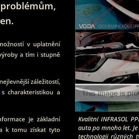
m problémům,
ven.
možností v uplatnění
 výroby a tím i stupně
nejlevnější záležitostí,
 s charakteristikou a
Kvalitní INFRASOL PP
nformace je základní
auta po mnoho let. Je
a k tomu získat tyto
technologii různých t