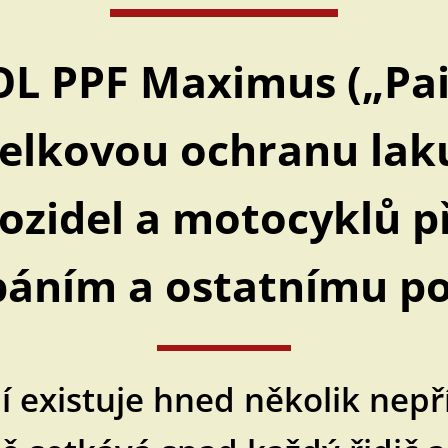
OL PPF Maximus („Pai
celkovou ochranu lak
vozidel a motocyklů p
áním a ostatnímu p
í existuje hned několik nepř