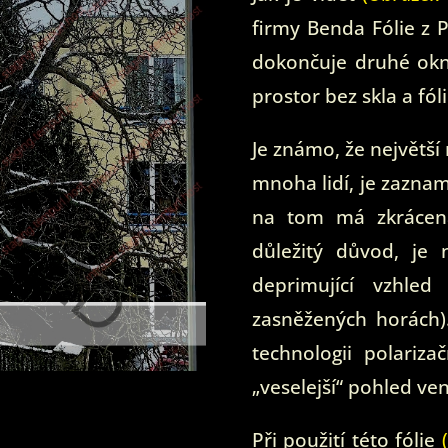
firmy Benda Fólie z 
dokončuje druhé okn
prostor bez skla a fól
Je známo, že největší
mnoha lidí, je zazna
na tom má zkrácená
důležitý důvod, j
deprimující vzhle
zasněžených horách).
technologii polarizač
„veselejší“ pohled ven
Při použití této fólie
(