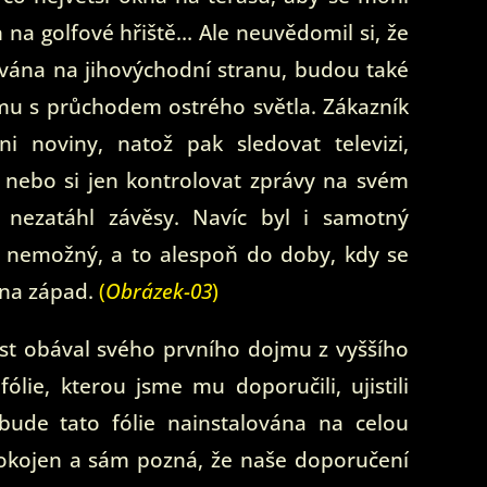
na golfové hřiště… Ale neuvědomil si, že
ována na jihovýchodní stranu, budou také
mu s průchodem ostrého světla. Zákazník
ni noviny, natož pak sledovat televizi,
, nebo si jen kontrolovat zprávy na svém
i nezatáhl závěsy. Navíc byl i samotný
y nemožný, a to alespoň do doby, kdy se
 na západ.
(
Obrázek-03
)
ost obával svého prvního dojmu z vyššího
ólie, kterou jsme mu doporučili, ujistili
ude tato fólie nainstalována na celou
pokojen a sám pozná, že naše doporučení