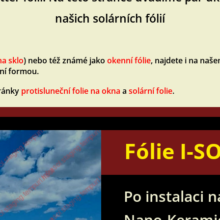
našich solárních fólií
na sklo
) nebo též známé jako
okenní fólie
, najdete i na na
ní formou.
tránky
protisluneční folie na okna
a
solární folie
.
Fólie I-S
Po instalaci 
Nano-Keramick