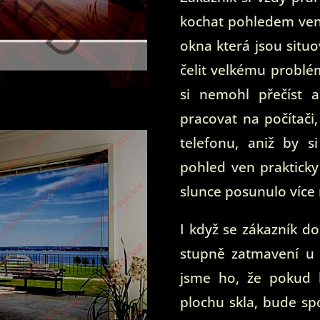
kochat pohledem ven 
okna která jsou situ
čelit velkému problé
si nemohl přečíst a
pracovat na počítači
telefonu, aniž by s
pohled ven praktick
slunce posunulo více
I když se zákazník d
stupně zatmavení u f
jsme ho, že pokud b
plochu skla, bude s