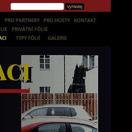
E
PRO PARTNERY
PRO HOSTY
KONTAKT
LIE
PRIVÁTNÍ FÓLIE
ACI
TYPY FÓLIÍ
GALERIE