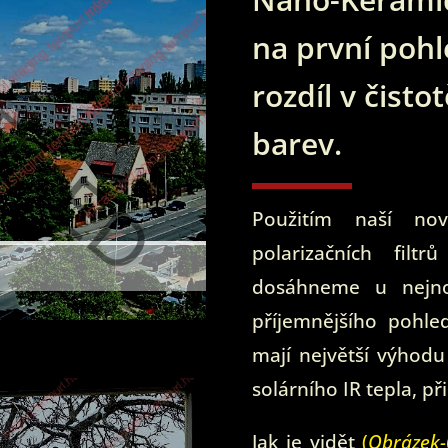
na první pohl
rozdíl v čisto
barev.
Použitím naší nov
polarizačních filt
dosáhneme u nejnov
příjemnějšího pohle
mají největší výhod
solárního IR tepla, př
Jak je vidět
(
Obrázek-