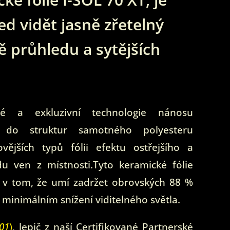
ed vidět jasně zřetelný
tě průhledu a sytějších
é a exkluzivní technologie nánosu
rů do struktur samotného polyesteru
ějších typů fólii efektu ostřejšího a
du ven z místnosti.Tyto keramické fólie
u v tom, že umí zadržet obrovských 88 %
i minimálním snížení viditelného světla.
01
)
, lepič z naší Certifikované Partnerské