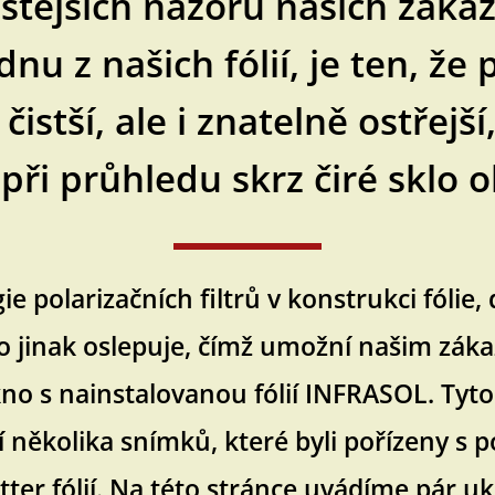
astějších názorů našich zákaz
nu z našich fólií, je ten, že
čistší, ale i znatelně ostřejší
při průhledu skrz čiré sklo 
e polarizačních filtrů v konstrukci fólie
ko jinak oslepuje, čímž umožní našim zá
no s nainstalovanou fólií INFRASOL. Tyto
tí několika snímků, které byli pořízeny s 
er fólií. Na této stránce uvádíme pár uká