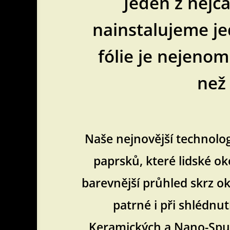
Jeden z nejč
nainstalujeme jed
fólie je nejenom 
než 
Naše nejnovější technologi
paprsků, které lidské o
barevnější průhled skrz ok
patrné i při shlédnu
Keramických a Nano-Sputt