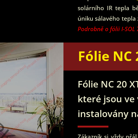
solárního IR tepla b
úniku sálavého tepla
Podrobně o fólii I-SOL 
Fólie NC 
Fólie NC 20 XT
které jsou ve
instalovány n
Zákazník si vždy přá