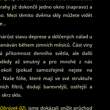
Prahy již dokončil jedno okno (napravo) a
o. Mezi těmito dvěma skly můžete vidět
ie…
 nárůst stavu deprese a sklíčených nálad u
menáván během zimních měsíců. Část viny
 přítomnost denního světla, ale další
e někdy až smutný a pro mnohé z nás
d okolí (pokud samozřejmě nejste na
 Naše fólie, které mají ve své struktuře
ních filtrů, dodají barevnější, ostřejší a
 skrz sklo.
Obrázek-02
)
, jsme dokázali snížit průchod