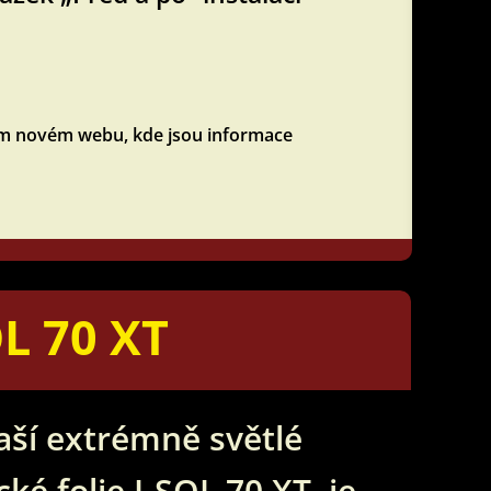
šem novém webu, kde jsou informace
OL 70 XT
naší extrémně světlé
é folie I-SOL 70 XT, je