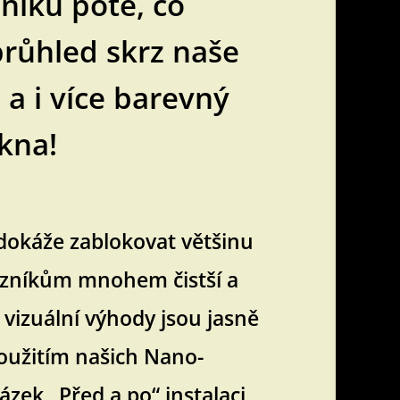
níků poté, co
 průhled skrz naše
, a i více barevný
okna!
, dokáže zablokovat většinu
kazníkům mnohem čistší a
 vizuální výhody jsou jasně
použitím našich Nano-
zek „Před a po“ instalaci