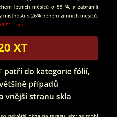
ěhem letních měsíců o 88 %, a zabránili
 z místnosti o 26% během zimních měsíců.
70 XT – zde
20 XT
 patří do kategorie fólií,
 většině případů
a vnější stranu skla
l co největší okna na terasu, aby se mohl